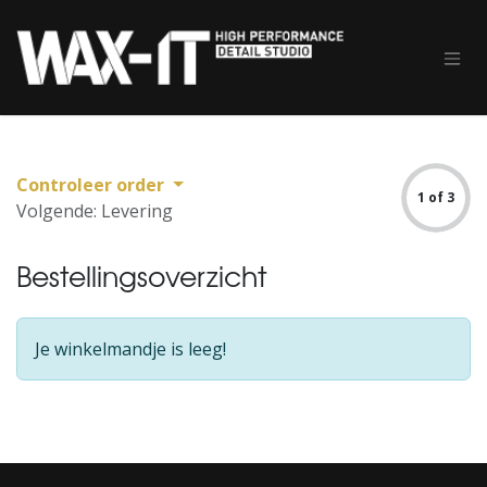
Overslaan naar inhoud
Controleer order
1 of 3
Volgende: Levering
Bestellingsoverzicht
Je winkelmandje is leeg!