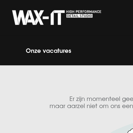
Overslaan naar inhoud
‎ HOME‎ ‎
KERAMISCHE COATIN
Onze vacatures
Er zijn momenteel ge
maar aarzel niet om ons een 