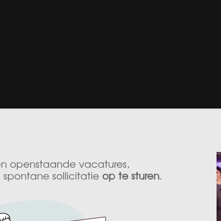
G / LAKCORRECTIE
‎ CLASSICS‎ ‎
‎ PPF‎ ‎
‎ MEDIA‎ ‎
‎ ONS CON
en openstaande vacatures,
spontane sollicitatie
op te sturen
.