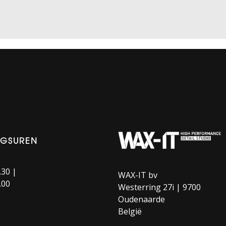
NGSUREN
.30 |
WAX-IT bv
.00
Westerring 27i | 9700
Oudenaarde
België