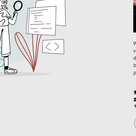
W
v
d
b
p