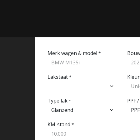
G / LAKCORRECTIE
‎ CLASSICS‎ ‎
‎ PPF‎ ‎
‎ MEDIA‎ ‎
‎ ONS CON
Merk wagen & model
Bouw
*
Lakstaat
Kleur
*
Type lak
PPF /
*
KM-stand
*