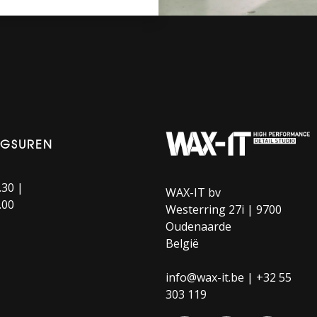
NGSUREN
.30 |
WAX-IT bv
.00
Westerring 27i | 9700
Oudenaarde
België
info@wax-it.be | +32 55
303 119