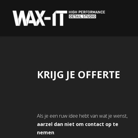
Overslaan naar inhoud
‎ HOME‎ ‎
KERAMISCHE COATIN
KRIJG JE
OFFERTE
Als je een ruw idee hebt van wat je wenst,
aarzel dan niet om contact op te
nemen
.