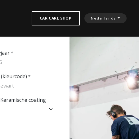
TACTEREN‎
CAR CARE SHOP
Nederlands
jaar
*
 (kleurcode)
*
 Keramische coating