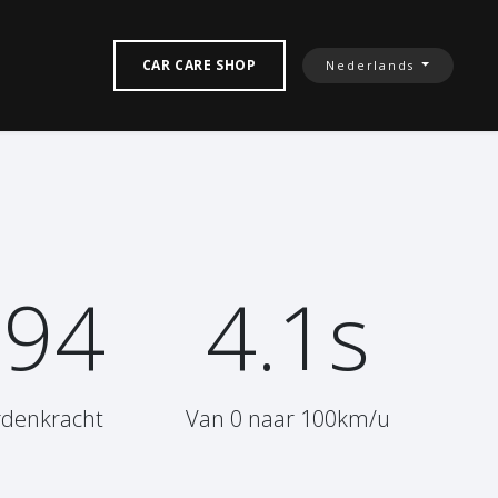
TACTEREN‎
CAR CARE SHOP
Nederlands
394
4.1s
rdenkracht
Van 0 naar 100km/u