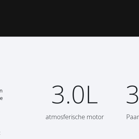
G / LAKCORRECTIE
‎ CLASSICS‎ ‎
‎ PPF‎ ‎
‎ MEDIA‎ ‎
‎ ONS CON
3.0L
an
ie
atmosferische motor
Paa
t