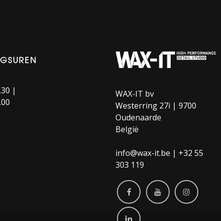
NGSUREN
.30 |
WAX-IT bv
.00
Westerring 27i | 9700
Oudenaarde
België
info@wax-it.be | +32 55
303 119