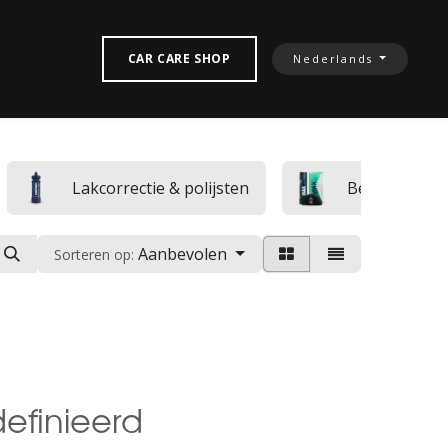
TACTEREN‎
CAR CARE SHOP
Nederlands
Lakcorrectie & polijsten
Bescherming
Aanbevolen
Sorteren op:
efinieerd