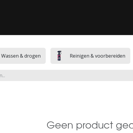
G / LAKCORRECTIE
‎ CLASSICS‎ ‎
‎ PPF‎ ‎
‎ MEDIA‎ ‎
‎ ONS CON
Wassen & drogen
Reinigen & voorbereiden
Geen product ged