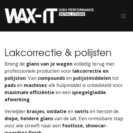
Overslaan naar inhoud
Lakcorrectie & polijsten
Breng de
glans van je wagen
volledig terug met
professionele producten voor
lakcorrectie en
polijsten
. Van
compounds
en
polijstmiddelen
tot
pads
en
machines
: elk hulpmiddel is ontwikkeld voor
maximale efficiëntie
en een
spiegelgladde
afwerking
.
Verwijder
krasjes
,
oxidatie
en
swirls
en herstel de
diepe, heldere glans
van de lak. Een onmisbare stap
voor wie streeft naar een
foutloze, showcar-
waardige finish
.