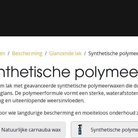
G / LAKCORRECTIE
‎ CLASSICS‎ ‎
‎ PPF‎ ‎
‎ MEDIA‎ ‎
‎ ONS CON
en
Bescherming
Glanzende lak
Synthetische polyme
nthetische polymee
m lak met geavanceerde synthetische polymeerwaxen die d
 glans. De polymeerformule vormt een sterke, waterafstotend
ing en uiteenlopende weersinvloeden.
voor wie langdurige bescherming en moeiteloos onderhoud zo
Natuurlijke carnauba wax
Synthetische polym