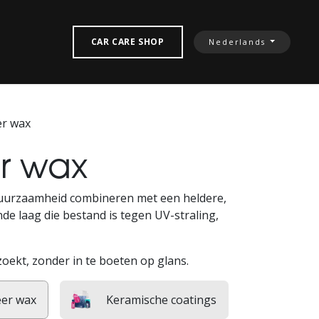
TACTEREN‎
CAR CARE SHOP
Nederlands
er wax
r wax
uurzaamheid combineren met een heldere,
e laag die bestand is tegen UV-straling,
ekt, zonder in te boeten op glans.
eer wax
Keramische coatings