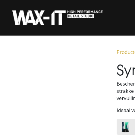
Overslaan naar inhoud
‎ HOME‎ ‎
KERAMISCHE COATIN
Product
Sy
Bescher
strakke
vervuil
Ideaal 