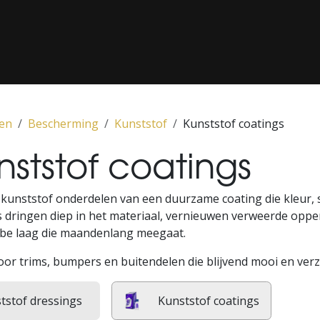
G / LAKCORRECTIE
‎ CLASSICS‎ ‎
‎ PPF‎ ‎
‎ MEDIA‎ ‎
‎ ONS CON
en
Bescherming
Kunststof
Kunststof coatings
nststof coatings
 kunststof onderdelen van een duurzame coating die kleur, 
s dringen diep in het materiaal, vernieuwen verweerde opp
be laag die maandenlang meegaat.
oor trims, bumpers en buitendelen die blijvend mooi en ver
tstof dressings
Kunststof coatings