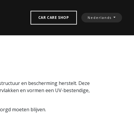
TACTEREN‎
CAR CARE SHOP
Nederlands
structuur en bescherming herstelt. Deze
ervlakken en vormen een UV-bestendige,
zorgd moeten blijven.