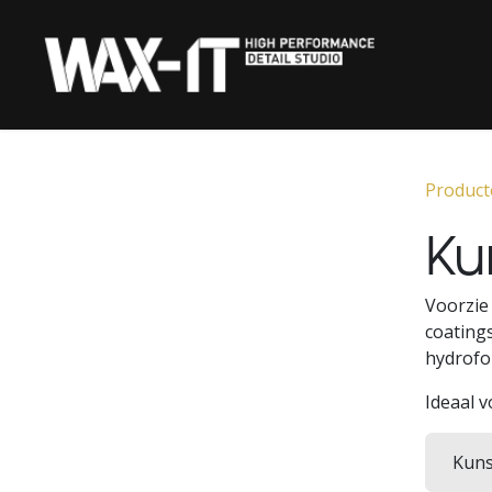
Overslaan naar inhoud
‎ HOME‎ ‎
KERAMISCHE COATIN
Product
Ku
Voorzie
coating
hydrofo
Ideaal v
Kuns