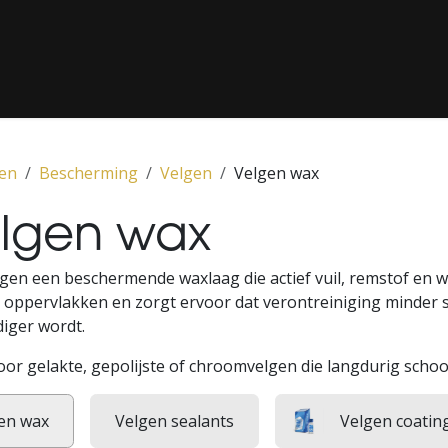
G / LAKCORRECTIE
‎ CLASSICS‎ ‎
‎ PPF‎ ‎
‎ MEDIA‎ ‎
‎ ONS CON
en
Bescherming
Velgen
Velgen wax
lgen wax
gen een beschermende waxlaag die actief vuil, remstof en w
 oppervlakken en zorgt ervoor dat verontreiniging minder s
iger wordt.
voor gelakte, gepolijste of chroomvelgen die langdurig scho
en wax
Velgen sealants
Velgen coatin