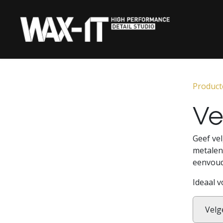
Overslaan naar inhoud
‎ HOME‎ ‎
KERAMISCHE COATIN
Product
Ve
Geef vel
metalen
eenvoud
Ideaal 
Velg