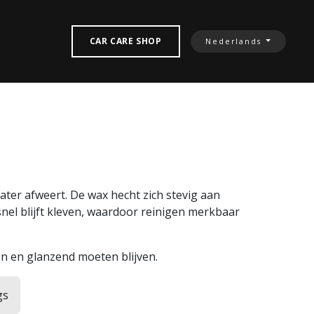
TACTEREN‎
CAR CARE SHOP
Nederlands
ater afweert. De wax hecht zich stevig aan
nel blijft kleven, waardoor reinigen merkbaar
on en glanzend moeten blijven.
gs