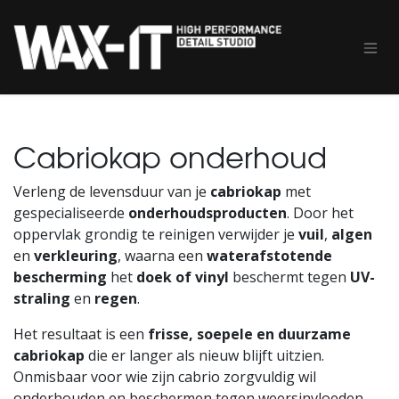
Overslaan naar inhoud
Cabriokap onderhoud
Verleng de levensduur van je
cabriokap
met
gespecialiseerde
onderhoudsproducten
. Door het
oppervlak grondig te reinigen verwijder je
vuil
,
algen
en
verkleuring
, waarna een
waterafstotende
bescherming
het
doek of vinyl
beschermt tegen
UV-
straling
en
regen
.
Het resultaat is een
frisse, soepele en duurzame
cabriokap
die er langer als nieuw blijft uitzien.
Onmisbaar voor wie zijn cabrio zorgvuldig wil
onderhouden en beschermen tegen weersinvloeden.