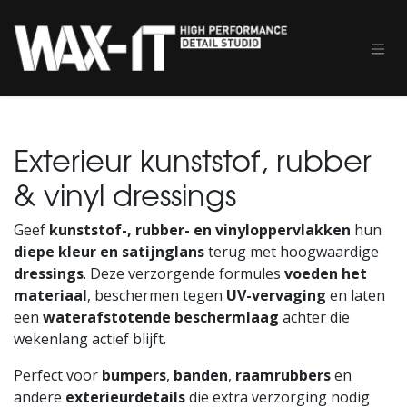
Overslaan naar inhoud
Exterieur kunststof, rubber
& vinyl dressings
Geef
kunststof-, rubber- en vinyloppervlakken
hun
diepe kleur en satijnglans
terug met hoogwaardige
dressings
. Deze verzorgende formules
voeden het
materiaal
, beschermen tegen
UV-vervaging
en laten
een
waterafstotende beschermlaag
achter die
wekenlang actief blijft.
Perfect voor
bumpers
,
banden
,
raamrubbers
en
andere
exterieurdetails
die extra verzorging nodig