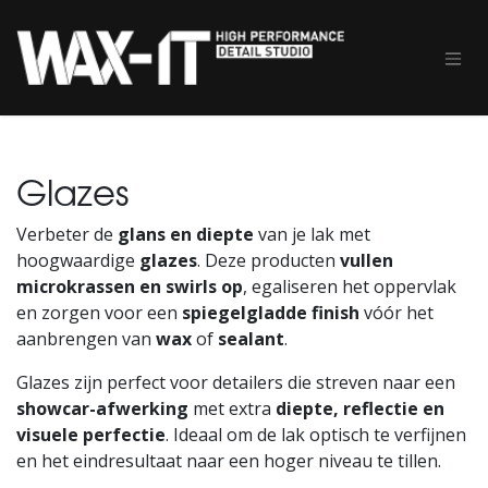
Overslaan naar inhoud
Glazes
Verbeter de
glans en diepte
van je lak met
hoogwaardige
glazes
. Deze producten
vullen
microkrassen en swirls op
, egaliseren het oppervlak
en zorgen voor een
spiegelgladde finish
vóór het
aanbrengen van
wax
of
sealant
.
Glazes zijn perfect voor detailers die streven naar een
showcar-afwerking
met extra
diepte, reflectie en
visuele perfectie
. Ideaal om de lak optisch te verfijnen
en het eindresultaat naar een hoger niveau te tillen.