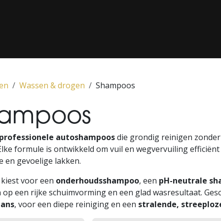
G / LAKCORRECTIE
‎ CLASSICS‎ ‎
‎ PPF‎ ‎
‎ MEDIA‎ ‎
‎ ONS CON
en
Wassen & drogen
Shampoos
hampoos
professionele autoshampoos
die grondig reinigen zonder
Elke formule is ontwikkeld om vuil en wegvervuiling efficiën
 en gevoelige lakken.
 kiest voor een
onderhoudsshampoo
, een
pH-neutrale s
 op een rijke schuimvorming en een glad wasresultaat. Ges
lans
, voor een diepe reiniging en een
stralende, streeplo