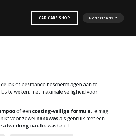
TACTEREN‎
CAR CARE SHOP
Nederlands
 de lak of bestaande beschermlagen aan te
t los te weken, met maximale veiligheid voor
hampoo
of een
coating-veilige formule
, je mag
chikt voor zowel
handwas
als gebruik met een
ze afwerking
na elke wasbeurt.