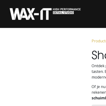
Overslaan naar inhoud
‎ HOME‎ ‎
KERAMISCHE COATIN
Product
S
Ontdek
tasten. 
moderne
Of je nu
rekenen
schuim