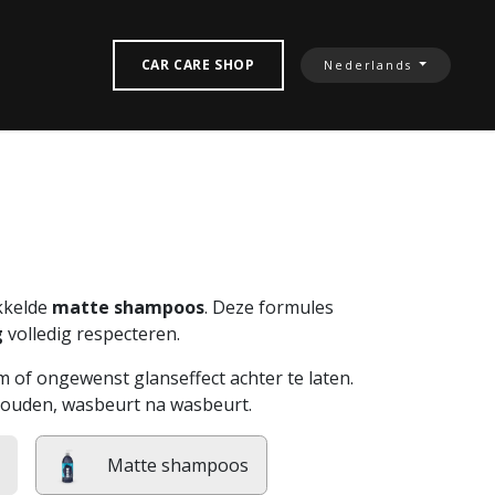
TACTEREN‎
CAR CARE SHOP
Nederlands
ikkelde
matte shampoos
. Deze formules
g
volledig respecteren.
m of ongewenst glanseffect achter te laten.
ehouden, wasbeurt na wasbeurt.
Matte shampoos