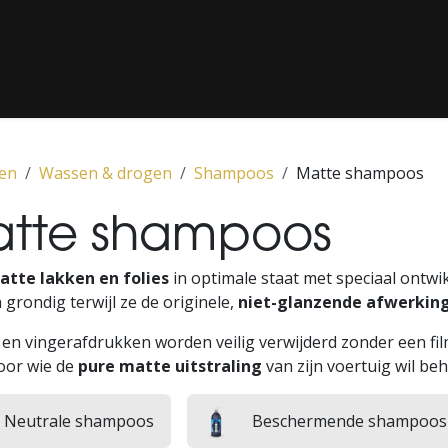
G / LAKCORRECTIE
‎ CLASSICS‎ ‎
‎ PPF‎ ‎
‎ MEDIA‎ ‎
‎ ONS CON
en
Wassen & drogen
Shampoos
Matte shampoos
tte shampoos
atte lakken en folies
in optimale staat met speciaal ontw
 grondig terwijl ze de originele,
niet-glanzende afwerkin
t en vingerafdrukken worden veilig verwijderd zonder een fil
voor wie de
pure matte uitstraling
van zijn voertuig wil b
Neutrale shampoos
Beschermende shampoos